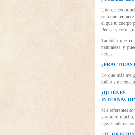
Uno de los princi
sino que requiere
el que tu cuerpo 
Pensar y correr, no
También que comp
naturaleza y pue
verías.
¿PRACTICAS 
Lo que más me gu
ratillo y me encan
¿QUIÉNES
INTERNACIO
Mis referentes so
y admiro mucho, 
jeje. E internaci
¿
TU OBJETIV