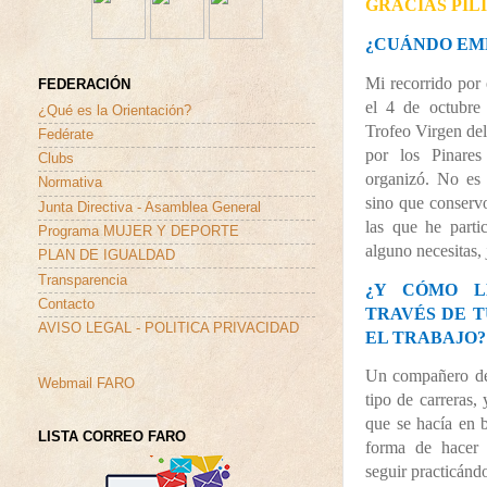
GRACIAS PIL
¿CUÁNDO EM
Mi recorrido por
FEDERACIÓN
el 4 de octubre
¿Qué es la Orientación?
Trofeo Virgen de
Fedérate
por los Pinare
Clubs
organizó. No es
Normativa
sino que conservo
Junta Directiva - Asamblea General
las que he parti
Programa MUJER Y DEPORTE
alguno necesitas, 
PLAN DE IGUALDAD
Transparencia
¿Y CÓMO L
Contacto
TRAVÉS DE T
AVISO LEGAL - POLITICA PRIVACIDAD
EL TRABAJO?
Un compañero de
Webmail FARO
tipo de carreras
que se hacía en 
LISTA CORREO FARO
forma de hacer 
seguir practicán