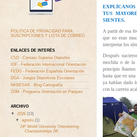
EXPLÍCANOS
TUS MAYOR
SIENTES.
A partir de esa f
POLITICA DE PRIVACIDAD PARA
SUSCRIPCIONES Y LISTA DE CORREO
que no eran muc
interpretar los sí
ENLACES DE INTERÉS
Después nacieron
CSD - Consejo Superior Deportes
mochila o de la 
IOF - Federación Internacional Orientación
principio íbamos
FEDO - Federación Española Orientación
hasta que en una 
DGA - Juegos Deportivos Escolares
ya habían dado l
NABESAR - Blog Cartografía
con la carrera ac
ZDM - Programa Orientación en Parques.
ARCHIVO
▼
2026
(13)
▼
agosto
(1)
24ª World University Orienteering
Championships (W...