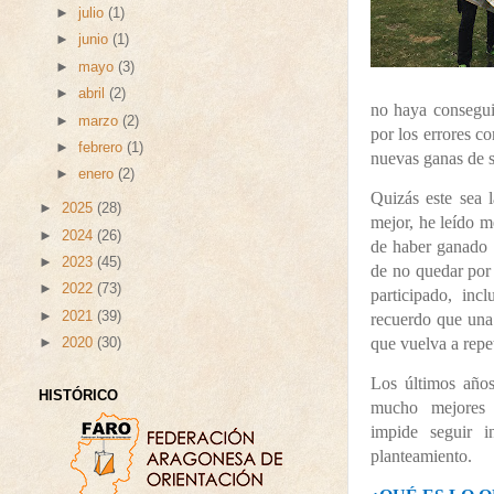
►
julio
(1)
►
junio
(1)
►
mayo
(3)
►
abril
(2)
no haya consegu
►
marzo
(2)
por los errores c
►
febrero
(1)
nuevas ganas de 
►
enero
(2)
Quizás este sea 
►
2025
(28)
mejor, he leído m
►
2024
(26)
de haber ganado 
►
2023
(45)
de no quedar por
►
2022
(73)
participado, in
►
2021
(39)
recuerdo que una
que vuelva a repe
►
2020
(30)
Los últimos año
HISTÓRICO
mucho mejores 
impide seguir 
planteamiento.