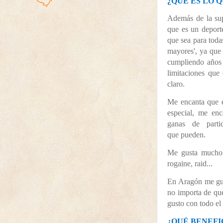
¿QUÉ ES LO 
Además de la su
que es un deport
que sea para toda
mayores', ya que
cumpliendo años 
limitaciones que
claro.
Me encanta que es
especial, me enc
ganas de parti
que pueden.
Me gusta mucho 
rogaine, raid...
En Aragón me gus
no importa de qu
gusto con todo e
¿QUÉ BENEFI