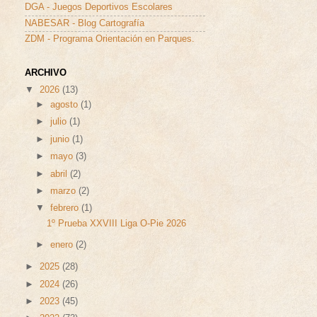
DGA - Juegos Deportivos Escolares
NABESAR - Blog Cartografía
ZDM - Programa Orientación en Parques.
ARCHIVO
▼
2026
(13)
►
agosto
(1)
►
julio
(1)
►
junio
(1)
►
mayo
(3)
►
abril
(2)
►
marzo
(2)
▼
febrero
(1)
1º Prueba XXVIII Liga O-Pie 2026
►
enero
(2)
►
2025
(28)
►
2024
(26)
►
2023
(45)