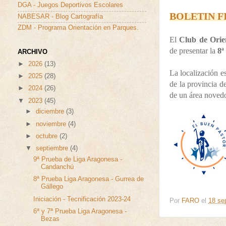
DGA - Juegos Deportivos Escolares
BOLETIN F
NABESAR - Blog Cartografía
ZDM - Programa Orientación en Parques.
El
Club de Orie
de presentar la
8ª
ARCHIVO
►
2026
(13)
La localización 
►
2025
(28)
de la provincia 
►
2024
(26)
de un área novedo
▼
2023
(45)
►
diciembre
(3)
►
noviembre
(4)
►
octubre
(2)
▼
septiembre
(4)
9ª Prueba de Liga Aragonesa -
Candanchú
8ª Prueba Liga Aragonesa - Gurrea de
Gállego
Iniciación - Tecnificación 2023-24
Por
FARO
el
18 se
6ª y 7ª Prueba Liga Aragonesa -
Bezas