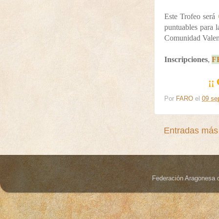
Este Trofeo será
puntuables para 
Comunidad Valenc
Inscripciones
,
F
¡¡
Por
FARO
el
09 se
Entradas más 
Federación Aragonesa 