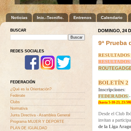
Noticias
Inic.-Tecnific.
Entrenos
Calendario
BUSCAR
DOMINGO, 24 
9ª Prueba 
REDES SOCIALES
RESULTADOS
RESULTADOS
ROUTEGADG
BOLETÍN 2
FEDERACIÓN
Inscripciones
:
¿Qué es la Orientación?
FEDERADOS
Fedérate
Clubs
(hasta 5-10-23, 23:59h
Normativa
Desde el Club Ib
Junta Directiva - Asamblea General
invitan a particip
Programa MUJER Y DEPORTE
de la Liga Arag
PLAN DE IGUALDAD