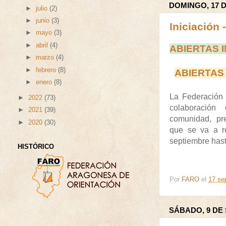
DOMINGO, 17 
►
julio
(2)
►
junio
(3)
Iniciación 
►
mayo
(3)
►
abril
(4)
ABIERTAS 
►
marzo
(4)
►
febrero
(8)
ABIERTAS
►
enero
(8)
La Federación
►
2022
(73)
colaboració
►
2021
(39)
comunidad, pr
►
2020
(30)
que se va a r
septiembre has
HISTÓRICO
Por
FARO
el
17 se
SÁBADO, 9 DE