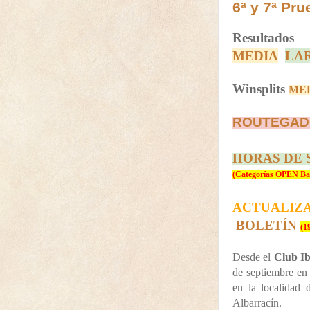
6ª y 7ª Pr
Resultados
MEDIA
LA
Winsplits
ME
ROUTEGAD
HORAS DE 
(Categorías OPEN Bal
ACTUALIZ
BOLETÍN
(1
Desde el
Club Ib
de septiembre en
en la localidad 
Albarracín.