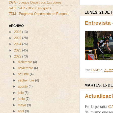
DGA - Juegos Deportivos Escolares
NABESAR - Blog Cartografía
LUNES, 21 DE 
ZDM - Programa Orientación en Parques.
Entrevist
ARCHIVO
►
2026
(13)
►
2025
(28)
►
2024
(26)
►
2023
(45)
▼
2022
(73)
►
diciembre
(4)
►
noviembre
(6)
Por
FARO
el
21 feb
►
octubre
(4)
►
septiembre
(4)
MARTES, 15 DE
►
agosto
(4)
►
julio
(3)
Actualizac
►
junio
(7)
►
mayo
(9)
En la pestaña
C
►
abril
(9)
del mismo que re