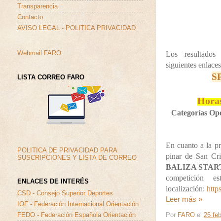
Transparencia
Contacto
AVISO LEGAL - POLITICA PRIVACIDAD
Los resultados
Webmail FARO
siguientes enlace
S
LISTA CORREO FARO
Hora
Categorías Op
En cuanto a la p
POLITICA DE PRIVACIDAD PARA
pinar de San Cris
SUSCRIPCIONES Y LISTA DE CORREO
BALIZA STAR
competición e
ENLACES DE INTERÉS
localización:
htt
CSD - Consejo Superior Deportes
Leer más »
IOF - Federación Internacional Orientación
Por
FARO
el
26 feb
FEDO - Federación Española Orientación