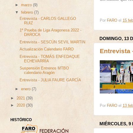
►
marzo
(9)
▼
febrero
(7)
Entrevista - CARLOS GALLEGO
Por
FARO
el
15 feb
RUIZ
1ª Prueba de Liga Aragonesa 2022 -
DAROCA
DOMINGO, 13 
Entrevista - SESCÚN SEVIL MARTIN
Actualización Calendario FARO
Entrevist
Entrevista - TOMÁS ENFEDAQUE
ECHEVARRÍA
Suspensión Entrenos MTBO
calendario Aragón
Entrevista - JULIA FAURE GARCÍA
►
enero
(7)
►
2021
(39)
►
2020
(30)
Por
FARO
el
13 feb
HISTÓRICO
MIÉRCOLES, 9