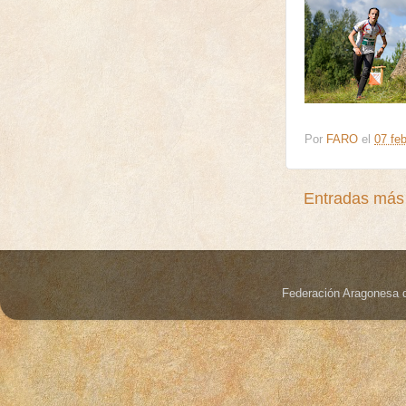
Por
FARO
el
07 feb
Entradas más 
Federación Aragonesa 