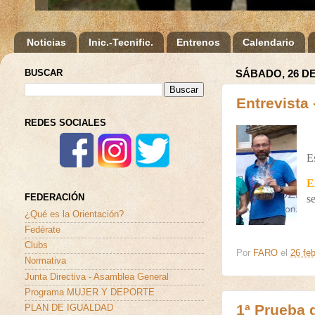
Noticias
Inic.-Tecnific.
Entrenos
Calendario
BUSCAR
SÁBADO, 26 D
Entrevist
REDES SOCIALES
E
E
s
FEDERACIÓN
¿Qué es la Orientación?
Fedérate
Clubs
Por
FARO
el
26 feb
Normativa
Junta Directiva - Asamblea General
Programa MUJER Y DEPORTE
1ª Prueba 
PLAN DE IGUALDAD