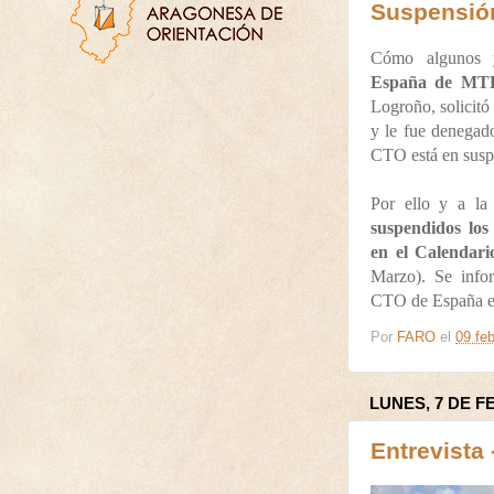
Suspensió
Cómo algunos y
España de M
Logroño, solicitó
y le fue denegad
CTO está en susp
Por ello y a la 
suspendidos lo
en el Calendar
Marzo).
Se info
CTO de España es
Por
FARO
el
09 feb
LUNES, 7 DE F
Entrevista