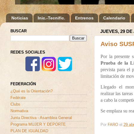
Noticias
Inic.-Tecnific.
Entrenos
Calendario
BUSCAR
JUEVES, 29 DE
Aviso SUS
REDES SOCIALES
Por la presente 
Prueba de la L
prevista para el
limitación de mov
FEDERACIÓN
Llegado el mome
¿Qué es la Orientación?
realizar las tarea
Fedérate
a cabo la competi
Clubs
Se emplaza su re
Normativa
Junta Directiva - Asamblea General
Programa MUJER Y DEPORTE
Por
FARO
el
29 abr
PLAN DE IGUALDAD