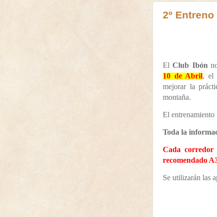
2º Entreno
El
Club Ibón
no
10 de Abril
, e
mejorar la prácti
montaña.
El entrenamiento 
Toda la informac
Cada corredor
recomendado A3
Se utilizarán las