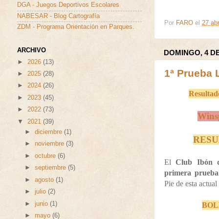
DGA - Juegos Deportivos Escolares
NABESAR - Blog Cartografía
Por
FARO
el
27 abr
ZDM - Programa Orientación en Parques.
ARCHIVO
DOMINGO, 4 DE
►
2026
(13)
1ª Prueba 
►
2025
(28)
►
2024
(26)
Resultado
►
2023
(45)
►
2022
(73)
Winsp
▼
2021
(39)
►
diciembre
(1)
RESU
►
noviembre
(3)
►
octubre
(6)
El
Club Ibón d
►
septiembre
(5)
primera prueba
►
agosto
(1)
Pie de esta actual
►
julio
(2)
►
junio
(1)
BOL
►
mayo
(6)