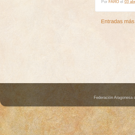
Por
FARO
el
03 abr
Entradas más 
Federación Aragonesa 