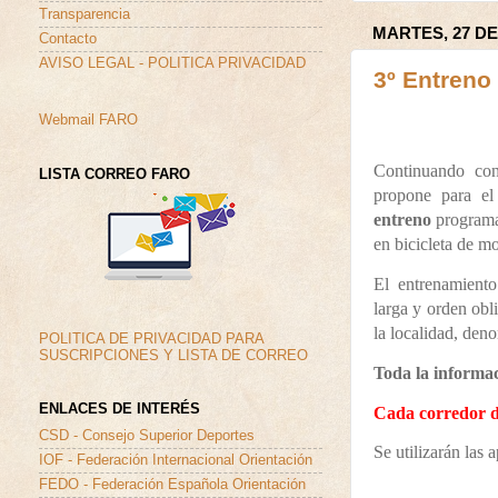
Transparencia
MARTES, 27 DE
Contacto
AVISO LEGAL - POLITICA PRIVACIDAD
3º Entreno
Webmail FARO
Continuando con
LISTA CORREO FARO
propone para e
entreno
programa
en bicicleta de m
El entrenamient
larga y orden obl
la localidad, de
POLITICA DE PRIVACIDAD PARA
SUSCRIPCIONES Y LISTA DE CORREO
Toda la informac
ENLACES DE INTERÉS
Cada corredor 
CSD - Consejo Superior Deportes
Se utilizarán las
IOF - Federación Internacional Orientación
FEDO - Federación Española Orientación