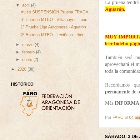
La prueba tendrá
▼
abril
(4)
Aguarón.
Aviso SUSPENSIÓN Prueba FRAGA
3º Entreno MTBO - Villamayor - Ibón
1ª Prueba Liga Aragonesa - Aguarón
2º Entreno MTBO - Leciñena - Ibón
MUY IMPORTANT
leer boletín pági
►
marzo
(4)
►
febrero
(4)
También será pu
►
enero
(2)
aprovechará el m
►
2020
(30)
toda la comunida
Recordamos q
HISTÓRICO
permanente
de o
Más
INFORMA
Por
FARO
el
04 abr
SÁBADO, 3 DE 