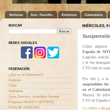
Noticias
Inic.-Tecnific.
Entrenos
Calendario
BUSCAR
MIÉRCOLES, 9
Suspensió
REDES SOCIALES
Cómo algunos y
España de M
Logroño, solicitó
y le fue denegad
CTO está en susp
FEDERACIÓN
¿Qué es la Orientación?
Por ello y a la 
Fedérate
suspendidos lo
Clubs
en el Calendar
Normativa
Marzo).
Se info
Junta Directiva - Asamblea General
CTO de España es
Programa MUJER Y DEPORTE
PLAN DE IGUALDAD
Por
FARO
el
09 feb