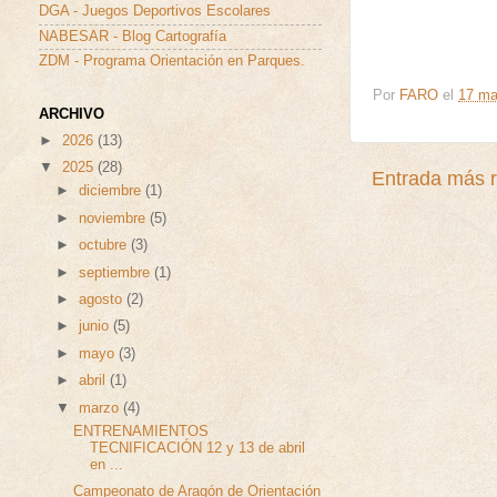
DGA - Juegos Deportivos Escolares
NABESAR - Blog Cartografía
ZDM - Programa Orientación en Parques.
Por
FARO
el
17 ma
ARCHIVO
►
2026
(13)
▼
2025
(28)
Entrada más r
►
diciembre
(1)
►
noviembre
(5)
►
octubre
(3)
►
septiembre
(1)
►
agosto
(2)
►
junio
(5)
►
mayo
(3)
►
abril
(1)
▼
marzo
(4)
ENTRENAMIENTOS
TECNIFICACIÓN 12 y 13 de abril
en ...
Campeonato de Aragón de Orientación