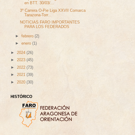
en BTT. 30/03/...
3º Carrera O-Pie Liga XXVII Comarca
Tarazona-Torr...
NOTICIAS FARO IMPORTANTES
PARA LOS FEDERADOS
►
febrero
(2)
►
enero
(1)
►
2024
(26)
►
2023
(45)
►
2022
(73)
►
2021
(39)
►
2020
(30)
HISTÓRICO