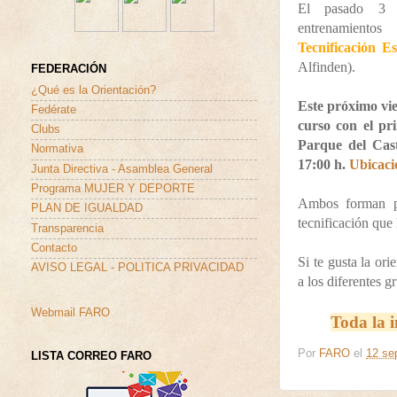
El pasado 3 d
entrenamient
Tecnificación Es
Alfinden).
FEDERACIÓN
¿Qué es la Orientación?
Este próximo vie
Fedérate
curso con el pr
Clubs
Parque del Cast
Normativa
17:00 h.
Ubicac
Junta Directiva - Asamblea General
Programa MUJER Y DEPORTE
Ambos forman pa
PLAN DE IGUALDAD
tecnificación que
Transparencia
Contacto
Si te gusta la ori
AVISO LEGAL - POLITICA PRIVACIDAD
a los diferentes 
Webmail FARO
Toda la 
Por
FARO
el
12 se
LISTA CORREO FARO