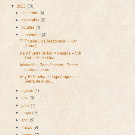
▼
2022
(73)
►
diciembre
(4)
►
noviembre
(6)
►
octubre
(4)
▼
septiembre
(4)
7ª Prueba Liga Aragonesa - Hijar
(Teruel)
Raid Puerta de los Monegros – VIII
Trofeo Peña Gua...
Iniciación - Tecnificación - Primer
entrenamiento ...
5ª y 6ª Prueba de Liga Aragonesa -
Sierra de Albar...
►
agosto
(4)
►
julio
(3)
►
junio
(7)
►
mayo
(9)
►
abril
(9)
►
marzo
(9)
►
febrero
(7)