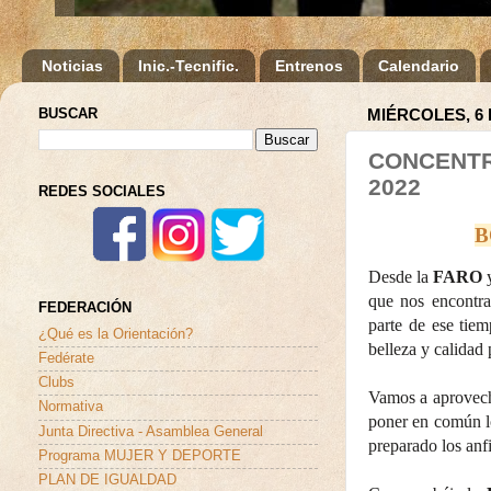
Noticias
Inic.-Tecnific.
Entrenos
Calendario
BUSCAR
MIÉRCOLES, 6 
CONCENTRA
2022
REDES SOCIALES
B
Desde la
FARO
que nos encontr
FEDERACIÓN
parte de ese tie
¿Qué es la Orientación?
belleza y calidad
Fedérate
Clubs
Vamos a aprovecha
Normativa
poner en común l
Junta Directiva - Asamblea General
preparado los anfi
Programa MUJER Y DEPORTE
PLAN DE IGUALDAD