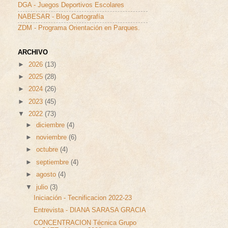
DGA - Juegos Deportivos Escolares
NABESAR - Blog Cartografía
ZDM - Programa Orientación en Parques.
ARCHIVO
►
2026
(13)
►
2025
(28)
►
2024
(26)
►
2023
(45)
▼
2022
(73)
►
diciembre
(4)
►
noviembre
(6)
►
octubre
(4)
►
septiembre
(4)
►
agosto
(4)
▼
julio
(3)
Iniciación - Tecnificacion 2022-23
Entrevista - DIANA SARASA GRACIA
CONCENTRACION Técnica Grupo