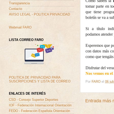
Como sabéis la
Transparencia
tomar parte en to
Contacto
que tiene progr
AVISO LEGAL - POLITICA PRIVACIDAD
boletín se va a s
Webmail FARO
Si a título ind
podamos atender p
LISTA CORREO FARO
Esperemos que po
con datos más con
como que tengáis 
Disfrutar del ver
Nos vemos en el
POLITICA DE PRIVACIDAD PARA
SUSCRIPCIONES Y LISTA DE CORREO
Por
FARO
el
06 jul
ENLACES DE INTERÉS
CSD - Consejo Superior Deportes
Entrada más r
IOF - Federación Internacional Orientación
FEDO - Federación Española Orientación