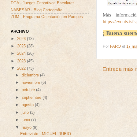
DGA - Juegos Deportivos Escolares
NABESAR - Blog Cartografía
Más informac
ZDM - Programa Orientación en Parques.
https://events.isf
ARCHIVO
¡ Buena suerte
►
2026
(13)
►
2025
(28)
Por
FARO
el
17 m
►
2024
(26)
►
2023
(45)
Entrada más r
▼
2022
(73)
►
diciembre
(4)
►
noviembre
(6)
►
octubre
(4)
►
septiembre
(4)
►
agosto
(4)
►
julio
(3)
►
junio
(7)
▼
mayo
(9)
Entrevista - MIGUEL RUBIO