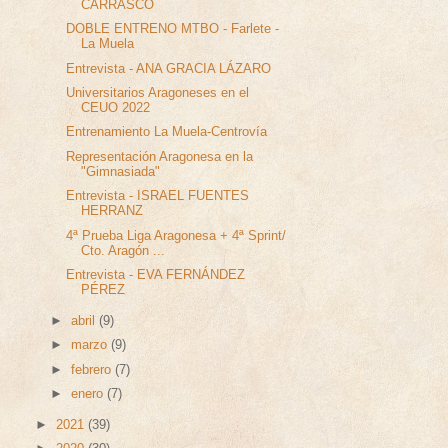
CARRASCO
DOBLE ENTRENO MTBO - Farlete -
La Muela
Entrevista - ANA GRACIA LÁZARO
Universitarios Aragoneses en el
CEUO 2022
Entrenamiento La Muela-Centrovía
Representación Aragonesa en la
"Gimnasiada"
Entrevista - ISRAEL FUENTES
HERRANZ
4ª Prueba Liga Aragonesa + 4ª Sprint/
Cto. Aragón ...
Entrevista - EVA FERNÁNDEZ
PÉREZ
►
abril
(9)
►
marzo
(9)
►
febrero
(7)
►
enero
(7)
►
2021
(39)