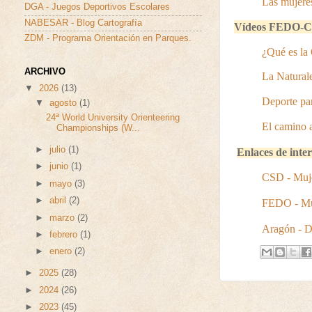
Las mujeres
DGA - Juegos Deportivos Escolares
NABESAR - Blog Cartografía
Vídeos FEDO-CS
ZDM - Programa Orientación en Parques.
¿Qué es la
ARCHIVO
La Naturale
▼
2026
(13)
Deporte par
▼
agosto
(1)
24ª World University Orienteering
El camino a 
Championships (W...
►
julio
(1)
Enlaces de inte
►
junio
(1)
CSD - Muje
►
mayo
(3)
►
abril
(2)
FEDO - Mu
►
marzo
(2)
Aragón - D
►
febrero
(1)
►
enero
(2)
►
2025
(28)
►
2024
(26)
►
2023
(45)