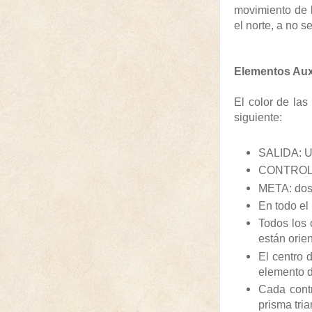
movimiento de l
el norte, a no s
Elementos Auxi
El color de la
siguiente:
SALIDA: Un
CONTROLES
META: dos 
En todo el 
Todos los 
están orien
El centro 
elemento d
Cada contr
prisma tri