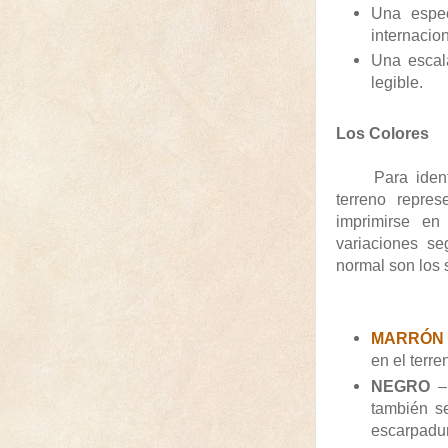
Una espec
internacio
Una escal
legible.
Los Colores
Para identific
terreno repre
imprimirse en
variaciones se
normal son los 
MARRÓ
en el terre
NEGRO
–
también se
escarpadu